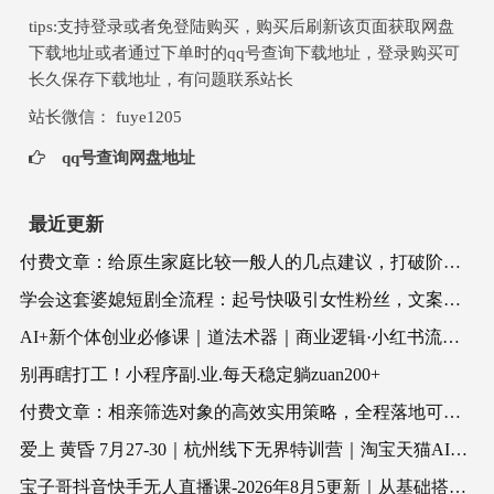
tips:支持登录或者免登陆购买，购买后刷新该页面获取网盘
下载地址或者通过下单时的qq号查询下载地址，登录购买可
长久保存下载地址，有问题联系站长
站长微信： fuye1205
qq号查询网盘地址
最近更新
付费文章：给原生家庭比较一般人的几点建议，打破阶层局限，实现个人与家族代际向上跃升
学会这套婆媳短剧全流程：起号快吸引女性粉丝，文案剪辑视频制作一站式搞定，多种变现方式都可做
AI+新个体创业必修课｜道法术器｜商业逻辑·小红书流量·AI智能体｜低成本打造个人变现小生意全套教学
别再瞎打工！小程序副.业.每天稳定躺zuan200+
付费文章：相亲筛选对象的高效实用策略，全程落地可实操，规避短择、利己型相亲对象
爱上 黄昏 7月27-30｜杭州线下无界特训营｜淘宝天猫AI推广｜直通车人群｜全套PPT SOP思维导图资料包
宝子哥抖音快手无人直播课-2026年8月5更新｜从基础搭建到高阶起号，稳号防封技术，搭建自动化直播变现体系