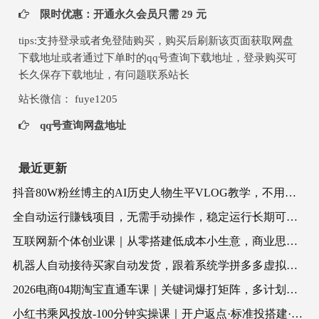
限时优惠：开通永久会员只需 29 元
tips:支持登录或者免登陆购买，购买后刷新该页面获取网盘
下载地址或者通过下单时的qq号查询下载地址，登录购买可
长久保存下载地址，有问题联系站长
站长微信： fuye1205
qq号查询网盘地址
最近更新
抖音80W粉丝博主的AI历史人物生平VLOG教学，不用拍摄不用露脸，AI帮你搞定，轻松解锁伙伴计划+精选收益
全自动运行賺钱项目，无需手动操作，稳定运行长期可做，新手副.业.首选【揭秘】
互联网新个体创业课｜从零搭建低成本小生意，商业思维+商业模式+流量实战+个人成长全闭环教程
机器人自动接待买家自动发货，跟着系统学拼多多虚拟月入1-5万
2026电商04期淘宝直通车课｜关键词爆打矩阵，多计划低出价，新品爆款差异化投放实操教学
小红书乘风投放-100分钟实操课｜开户返点·标准投搭建·莱卡定向，新店建模撬动笔记自然流量全套教学