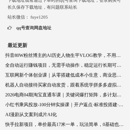
下载地址或者通过下单时的qq号查询下载地址，登录购买可
长久保存下载地址，有问题联系站长
站长微信： fuye1205
qq号查询网盘地址
最近更新
抖音80W粉丝博主的AI历史人物生平VLOG教学，不用拍摄不用露脸，AI帮你搞定，轻松解锁伙伴计划+精选收益
全自动运行賺钱项目，无需手动操作，稳定运行长期可做，新手副.业.首选【揭秘】
互联网新个体创业课｜从零搭建低成本小生意，商业思维+商业模式+流量实战+个人成长全闭环教程
机器人自动接待买家自动发货，跟着系统学拼多多虚拟月入1-5万
2026电商04期淘宝直通车课｜关键词爆打矩阵，多计划低出价，新品爆款差异化投放实操教学
小红书乘风投放-100分钟实操课｜开户返点·标准投搭建·莱卡定向，新店建模撬动笔记自然流量全套教学
AI漫剧从文案到成片AI化
快手拉新项目，单价最高17米一单，玩法简单，0基础也能轻松上手(更新08月07日)