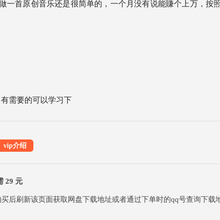
以做一首原创音乐还是很简单的，一个月没有说能賺个上万，按
，有需要的可以学习下
vip介绍
29 元
买，购买后刷新该页面获取网盘下载地址或者通过下单时的qq号查询下