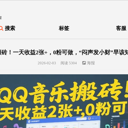
程
搜索
标签
客服
搬砖！一天收益2张+，0粉可做，“闷声发小财”早该
2026-02-03
阅读 5304
海报