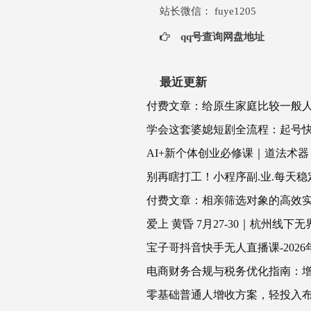
站长微信： fuye1205
qq号查询网盘地址
最近更新
付费文章：给原生家庭比较一般
学会这套婆媳短剧全流程：起号
AI+新个体创业必修课｜道法术
别再瞎打工！小程序副.业.每天稳定躺
付费文章：相亲筛选对象的高效
爱上 黄昏 7月27-30｜杭州线
宝子哥抖音快手无人直播课-20
电商财务合规与税务优化指南：增
零基础普通人增收方案，轻投入布局