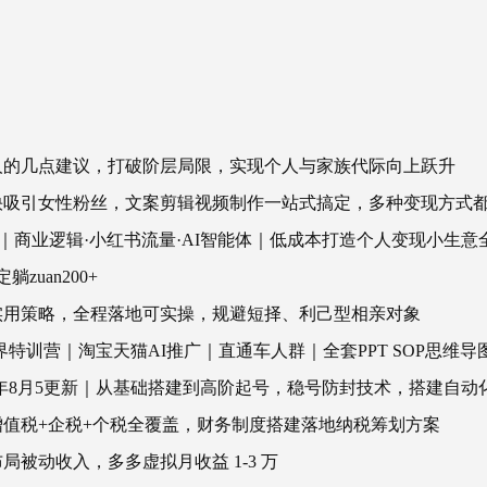
人的几点建议，打破阶层局限，实现个人与家族代际向上跃升
快吸引女性粉丝，文案剪辑视频制作一站式搞定，多种变现方式
器｜商业逻辑·小红书流量·AI智能体｜低成本打造个人变现小生意
zuan200+
实用策略，全程落地可实操，规避短择、利己型相亲对象
下无界特训营｜淘宝天猫AI推广｜直通车人群｜全套PPT SOP思维
26年8月5更新｜从基础搭建到高阶起号，稳号防封技术，搭建自
值税+企税+个税全覆盖，财务制度搭建落地纳税筹划方案
被动收入，多多虚拟月收益 1-3 万