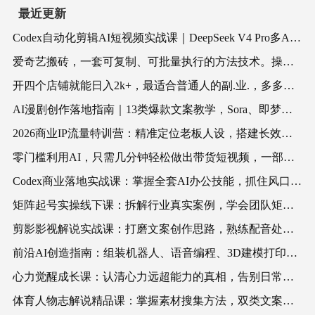
最近更新
Codex自动化剪辑AI短视频实战课｜DeepSeek V4 Pro多API联动，图文成片封装Skill全流程
爱奇艺搬砖，一套可复制、可批量执行的方法技术。操作一个月，整年不用愁!
开四个店铺就能日入2k+，最适合普通人的副.业.，多多虚拟长久稳定项目
AI漫剧创作落地指南｜13类爆款文案教学，Sora、即梦、GPT-Image全套出片工具实操教学
2026商业IP流量特训营：精准定位老板人设，搭建长效稳定内容体系
零门槛利用AI，只需几分钟轻松做出带货短视频，一部手机批量做出精品视频，月入万元
Codex商业落地实战课：掌握全套AI办公技能，抓住风口降低成本放大收益
矩阵起号实操线下课：拆解行业真实案例，学会团队矩阵高效运营打法
剪影影视解说实战课：打磨文案创作思路，熟练配音处理手法，快速上手解说制作
前沿AI创造指南：组装机器人、语音编程、3D建模打印大咖实操教学
心力觉醒成长课：认清心力远超能力的真相，告别日常内耗持续积蓄内在能量
体育人物志解说精品课：掌握素材搜集方法，双类文案搭配配音完成体育解说创作