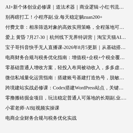
AI+新个体创业必修课｜道法术器｜商业逻辑·小红书流量·AI智能体｜低成本打造个人变现小生意全套教学
别再瞎打工！小程序副.业.每天稳定躺zuan200+
付费文章：相亲筛选对象的高效实用策略，全程落地可实操，规避短择、利己型相亲对象
爱上 黄昏 7月27-30｜杭州线下无界特训营｜淘宝天猫AI推广｜直通车人群｜全套PPT SOP思维导图资料包
宝子哥抖音快手无人直播课-2026年8月5更新｜从基础搭建到高阶起号，稳号防封技术，搭建自动化直播变现体系
电商财务合规与税务优化指南：增值税+企税+个税全覆盖，财务制度搭建落地纳税筹划方案
零基础普通人增收方案，轻投入布局被动收入，多多虚拟月收益 1-3 万
微信私域量化运营指南：搭建账号基建打造热号，脱敏风控规避运营各类高危风险
跨境建站实战必修课：Codex搭建WordPress站点，关键词外链打造谷歌流量阵地
零撸搬砖掘金项目，玩法稳定普通人可落地的长期副.业.，月收益轻松10000+
小霍老师·AI短视频实操课
电商企业财务合规与税务优化实战