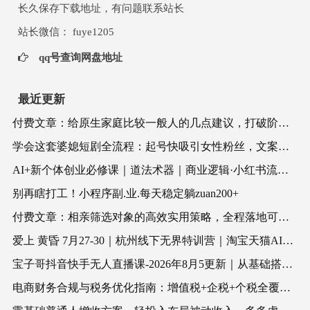
长久保存下载地址，有问题联系站长
站长微信： fuye1205
qq号查询网盘地址
最近更新
付费文章：给原生家庭比较一般人的几点建议，打破阶层局限，实现个人与家族代际向上跃升
学会这套婆媳短剧全流程：起号快吸引女性粉丝，文案剪辑视频制作一站式搞定，多种变现方式都可做
AI+新个体创业必修课｜道法术器｜商业逻辑·小红书流量·AI智能体｜低成本打造个人变现小生意全套教学
别再瞎打工！小程序副.业.每天稳定躺zuan200+
付费文章：相亲筛选对象的高效实用策略，全程落地可实操，规避短择、利己型相亲对象
爱上 黄昏 7月27-30｜杭州线下无界特训营｜淘宝天猫AI推广｜直通车人群｜全套PPT SOP思维导图资料包
宝子哥抖音快手无人直播课-2026年8月5更新｜从基础搭建到高阶起号，稳号防封技术，搭建自动化直播变现体系
电商财务合规与税务优化指南：增值税+企税+个税全覆盖，财务制度搭建落地纳税筹划方案