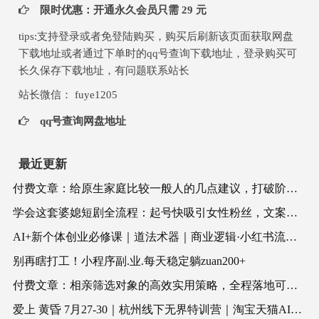
限时优惠：开通永久会员只需 29 元
tips:支持登录或者免登陆购买，购买后刷新该页面获取网盘
下载地址或者通过下单时的qq号查询下载地址，登录购买可
长久保存下载地址，有问题联系站长
站长微信： fuye1205
qq号查询网盘地址
最近更新
付费文章：给原生家庭比较一般人的几点建议，打破阶层局限，实现个人与家族代际向上跃升
学会这套婆媳短剧全流程：起号快吸引女性粉丝，文案剪辑视频制作一站式搞定，多种变现方式都可做
AI+新个体创业必修课｜道法术器｜商业逻辑·小红书流量·AI智能体｜低成本打造个人变现小生意全套教学
别再瞎打工！小程序副.业.每天稳定躺zuan200+
付费文章：相亲筛选对象的高效实用策略，全程落地可实操，规避短择、利己型相亲对象
爱上 黄昏 7月27-30｜杭州线下无界特训营｜淘宝天猫AI推广｜直通车人群｜全套PPT SOP思维导图资料包