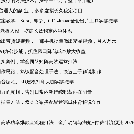
执行的方法技术。操作一个月，整年不用愁!
普通人的副.业.，多多虚拟长久稳定项目
案教学，Sora、即梦、GPT-Image全套出片工具实操教学
定位老板人设，搭建长效稳定内容体系
做出带货短视频，一部手机批量做出精品视频，月入万元
套AI办公技能，抓住风口降低成本放大收益
真实案例，学会团队矩阵高效运营打法
创作思路，熟练配音处理手法，快速上手解说制作
语音编程、3D建模打印大咖实操教学
能力的真相，告别日常内耗持续积蓄内在能量
材搜集方法，双类文案搭配配音完成体育解说创作
成功率爆款全流程打法，全店动销与淘短+付费引流(更新2026年