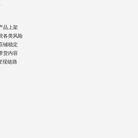
者
与产品上架
运营各类风险
障店铺稳定
规带货内容
k变现链路