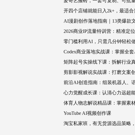
爱奇艺搬砖，一套可复制、可批量
开四个店铺就能日入2k+，最适合
AI漫剧创作落地指南｜13类爆款文
2026商业IP流量特训营：精准
零门槛利用AI，只需几分钟轻松
Codex商业落地实战课：掌握全
矩阵起号实操线下课：拆解行业
剪影影视解说实战课：打磨文案
前沿AI创造指南：组装机器人、
心力觉醒成长课：认清心力远超
体育人物志解说精品课：掌握素
YouTube AI视频创作课
淘宝私家班，有无货源选品策略，高