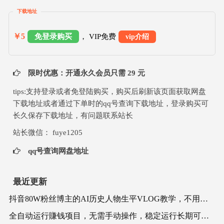
下载地址
￥5
免登录购买
， VIP免费
vip介绍
限时优惠：开通永久会员只需 29 元
tips:支持登录或者免登陆购买，购买后刷新该页面获取网盘
下载地址或者通过下单时的qq号查询下载地址，登录购买可
长久保存下载地址，有问题联系站长
站长微信： fuye1205
qq号查询网盘地址
最近更新
抖音80W粉丝博主的AI历史人物生平VLOG教学，不用拍摄不用露脸，AI帮你搞定，轻松解锁伙伴计划+精选收益
全自动运行賺钱项目，无需手动操作，稳定运行长期可做，新手副.业.首选【揭秘】