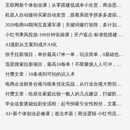
互联网新个体创业课｜从零搭建低成本小生意，商业思维+商业模式+流量实战+个人成长全闭环教程
机器人自动接待买家自动发货，跟着系统学拼多多虚拟月入1-5万
2026电商04期淘宝直通车课｜关键词爆打矩阵，多计划低出价，新品爆款差异化投放实操教学
小红书乘风投放-100分钟实操课｜开户返点·标准投搭建·莱卡定向，新店建模撬动笔记自然流量全套教学
AI漫剧从文案到成片AI化
快手拉新项目，单价最高17米一单，玩法简单，0基础也能轻松上手(更新08月07日)
迅雷搜索拉新项目，最高16每单！不限量级人人可冲，零门槛上手(更新0807)
付费文章：10条准到可怕的识人术
电商企业财务合规与税务优化实战，从行业合规大势切入，系统梳理增值税、企业所得税、个税等全税种要点
付费文章：给原生家庭比较一般人的几点建议，打破阶层局限，实现个人与家族代际向上跃升
学会这套婆媳短剧全流程：起号快吸引女性粉丝，文案剪辑视频制作一站式搞定，多种变现方式都可做
AI+新个体创业必修课｜道法术器｜商业逻辑·小红书流量·AI智能体｜低成本打造个人变现小生意全套教学